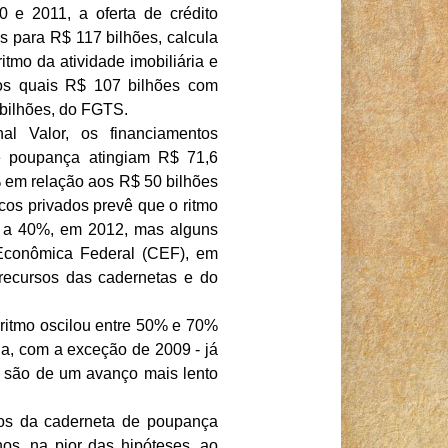
0 e 2011, a oferta de crédito
s para R$ 117 bilhões, calcula
tmo da atividade imobiliária e
dos quais R$ 107 bilhões com
bilhões, do FGTS.
al Valor, os financiamentos
e poupança atingiam R$ 71,6
em relação aos R$ 50 bilhões
os privados prevê que o ritmo
% a 40%, em 2012, mas alguns
conômica Federal (CEF), em
ecursos das cadernetas e do
o ritmo oscilou entre 50% e 70%
, com a exceção de 2009 - já
, são de um avanço mais lento
sos da caderneta de poupança
s, na pior das hipóteses, ao