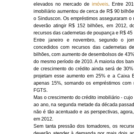
elevados no mercado de
imóveis
. Entre 201
imobiliário aumentou de cerca de R$ 90 bilhõe
o Sinduscon. Os empréstimos asseguraram o ri
deverão atingir R$ 152 bilhões, em 2012, 
recursos das cadernetas de poupança e R$ 45 
Entre janeiro e novembro, segundo o jorn
concedidos com recursos das cadernetas d
bilhões, com aumento de desembolsos de 43% 
do mesmo período de 2010. A maioria dos banc
de crescimento do crédito ainda será de 30
projetam esse aumento em 25% e a Caixa E
apenas 15%, somando os empréstimos com r
FGTS.
Mas o crescimento do crédito imobiliário - cuj
ao ano, na segunda metade da década passada
não é tão acentuado e as perspectivas, agora
em 2012.
Sem tanta pressão dos tomadores, os recur
deverão atender à demanda por mais dois ano