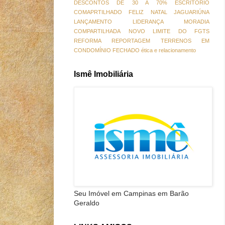
DESCONTOS DE 30 A 70%
ESCRITORIO
COMAPRTILHADO
FELIZ NATAL
JAGUARIÚNA
LANÇAMENTO
LIDERANÇA
MORADIA
COMPARTILHADA
NOVO LIMITE DO FGTS
REFORMA
REPORTAGEM
TERRENOS EM
CONDOMÍNIO FECHADO
ética e relacionamento
Ismê Imobiliária
Seu Imóvel em Campinas em Barão
Geraldo