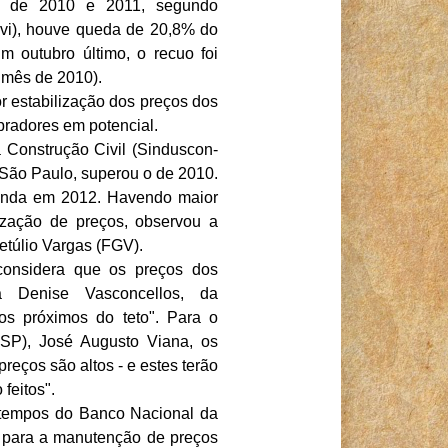
s de 2010 e 2011, segundo
ovi), houve queda de 20,8% do
m outubro último, o recuo foi
 mês de 2010).
r estabilização dos preços dos
pradores em potencial.
 Construção Civil (Sinduscon-
 São Paulo, superou o de 2010.
venda em 2012. Havendo maior
lização de preços, observou a
túlio Vargas (FGV).
considera que os preços dos
a Denise Vasconcellos, da
os próximos do teto". Para o
-SP), José Augusto Viana, os
eços são altos - e estes terão
feitos".
s tempos do Banco Nacional da
vo para a manutenção de preços