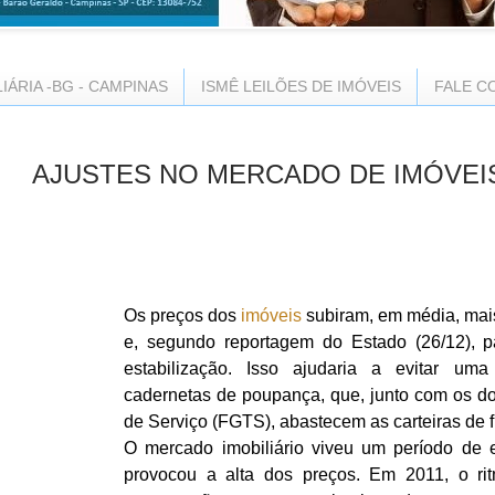
LIÁRIA -BG - CAMPINAS
ISMÊ LEILÕES DE IMÓVEIS
FALE C
AJUSTES NO MERCADO DE IMÓVEI
Os preços dos
imóveis
subiram, em média, mais
e, segundo reportagem do Estado (26/12), p
estabilização. Isso ajudaria a evitar um
cadernetas de poupança, que, junto com os d
de Serviço (FGTS), abastecem as carteiras de 
O mercado imobiliário viveu um período de 
provocou a alta dos preços. Em 2011, o ri