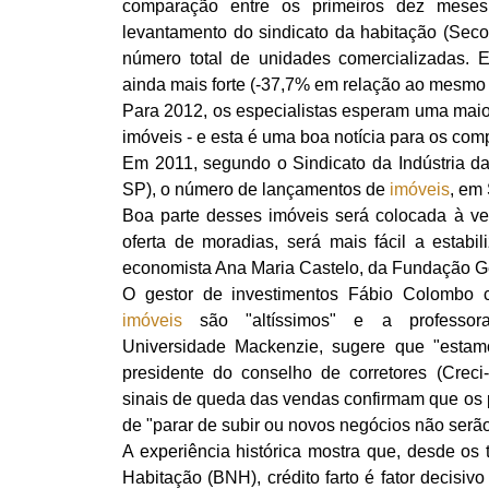
comparação entre os primeiros dez mese
levantamento do sindicato da habitação (Sec
número total de unidades comercializadas. E
ainda mais forte (-37,7% em relação ao mesmo
Para 2012, os especialistas esperam uma maio
imóveis - e esta é uma boa notícia para os com
Em 2011, segundo o Sindicato da Indústria da
SP), o número de lançamentos de
imóveis
, em
Boa parte desses imóveis será colocada à 
oferta de moradias, será mais fácil a estabi
economista Ana Maria Castelo, da Fundação Ge
O gestor de investimentos Fábio Colombo 
imóveis
são "altíssimos" e a professor
Universidade Mackenzie, sugere que "estam
presidente do conselho de corretores (Creci
sinais de queda das vendas confirmam que os pr
de "parar de subir ou novos negócios não serão 
A experiência histórica mostra que, desde o
Habitação (BNH), crédito farto é fator decisi