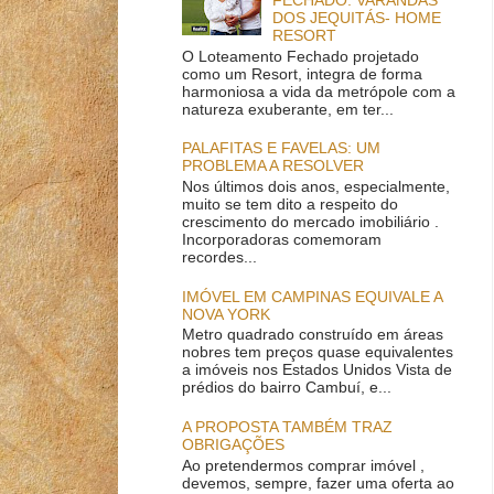
DOS JEQUITÁS- HOME
RESORT
O Loteamento Fechado projetado
como um Resort, integra de forma
harmoniosa a vida da metrópole com a
natureza exuberante, em ter...
PALAFITAS E FAVELAS: UM
PROBLEMA A RESOLVER
Nos últimos dois anos, especialmente,
muito se tem dito a respeito do
crescimento do mercado imobiliário .
Incorporadoras comemoram
recordes...
IMÓVEL EM CAMPINAS EQUIVALE A
NOVA YORK
Metro quadrado construído em áreas
nobres tem preços quase equivalentes
a imóveis nos Estados Unidos Vista de
prédios do bairro Cambuí, e...
A PROPOSTA TAMBÉM TRAZ
OBRIGAÇÕES
Ao pretendermos comprar imóvel ,
devemos, sempre, fazer uma oferta ao