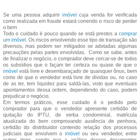
Se uma pessoa adquirir
imóvel
cuja venda for verificada
como realizada em fraude estará correndo o risco de perder
o bem
Todo o cuidado é pouco quando se está prestes a
comprar
um imóvel
. Os riscos envolvendo esse tipo de transação são
diversos, mas podem ser mitigados se adotadas algumas
precauções pelas partes envolvidas. Como se sabe, antes
de finalizar o negócio, o comprador deve cercar-se de todos
os subsídios que o façam ter certeza ou quase de que o
imóvel
está livre e desembaraçado de quaisquer ônus, bem
como de que o vendedor está livre de dívidas ou, no caso
de as ter, tem liquidez para saldá-las, visto que eventuais
apontamentos dessa ordem, dependendo do caso, podem
prejudicar o negócio.
Em termos práticos, esse cuidado é o pedido pelo
comprador para que o vendedor apresente certidão de
quitação do IPTU, de verba condominial, matrícula
atualizada do bem comprovando ausência de penhora,
certidão do distribuidor contendo relação dos processos
judiciais que envolvem o
imóvel
ou seu vendedor, entre
outros itens, sendo que a análise desses documentos