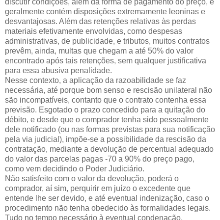
discutir condições, além da forma de pagamento do preço, e
geralmente contém disposições extremamente leoninas e
desvantajosas. Além das retenções relativas às perdas
materiais efetivamente envolvidas, como despesas
administrativas, de publicidade, e tributos, muitos contratos
prevêm, ainda, multas que chegam a até 50% do valor
encontrado após tais retenções, sem qualquer justificativa
para essa abusiva penalidade.
Nesse contexto, a aplicação da razoabilidade se faz
necessária, até porque bom senso e rescisão unilateral não
são incompatíveis, contanto que o contrato contenha essa
previsão. Esgotado o prazo concedido para a quitação do
débito, e desde que o comprador tenha sido pessoalmente
dele notificado (ou nas formas previstas para sua notificação
pela via judicial), impõe-se a possibilidade da rescisão da
contratação, mediante a devolução de percentual adequado
do valor das parcelas pagas -70 a 90% do preço pago,
como vem decidindo o Poder Judiciário.
Não satisfeito com o valor da devolução, poderá o
comprador, aí sim, perquirir em juízo o excedente que
entende lhe ser devido, e até eventual indenização, caso o
procedimento não tenha obedecido às formalidades legais.
Tudo no tempo necessário à eventual condenação,