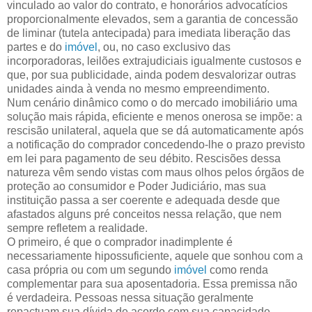
vinculado ao valor do contrato, e honorários advocatícios
proporcionalmente elevados, sem a garantia de concessão
de liminar (tutela antecipada) para imediata liberação das
partes e do
imóvel
, ou, no caso exclusivo das
incorporadoras, leilões extrajudiciais igualmente custosos e
que, por sua publicidade, ainda podem desvalorizar outras
unidades ainda à venda no mesmo empreendimento.
Num cenário dinâmico como o do mercado imobiliário uma
solução mais rápida, eficiente e menos onerosa se impõe: a
rescisão unilateral, aquela que se dá automaticamente após
a notificação do comprador concedendo-lhe o prazo previsto
em lei para pagamento de seu débito. Rescisões dessa
natureza vêm sendo vistas com maus olhos pelos órgãos de
proteção ao consumidor e Poder Judiciário, mas sua
instituição passa a ser coerente e adequada desde que
afastados alguns pré conceitos nessa relação, que nem
sempre refletem a realidade.
O primeiro, é que o comprador inadimplente é
necessariamente hipossuficiente, aquele que sonhou com a
casa própria ou com um segundo
imóvel
como renda
complementar para sua aposentadoria. Essa premissa não
é verdadeira. Pessoas nessa situação geralmente
repactuam sua dívida de acordo com sua capacidade