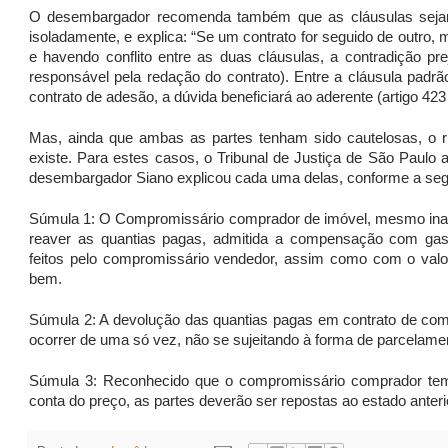
O desembargador recomenda também que as cláusulas sejam
isoladamente, e explica: “Se um contrato for seguido de outro, m
e havendo conflito entre as duas cláusulas, a contradição pre
responsável pela redação do contrato). Entre a cláusula padrão
contrato de adesão, a dúvida beneficiará ao aderente (artigo 423 
Mas, ainda que ambas as partes tenham sido cautelosas, o 
existe. Para estes casos, o Tribunal de Justiça de São Paulo
desembargador Siano explicou cada uma delas, conforme a segu
Súmula 1: O Compromissário comprador de imóvel, mesmo inadi
reaver as quantias pagas, admitida a compensação com gast
feitos pelo compromissário vendedor, assim como com o valo
bem.
Súmula 2: A devolução das quantias pagas em contrato de co
ocorrer de uma só vez, não se sujeitando à forma de parcelamen
Súmula 3: Reconhecido que o compromissário comprador tem 
conta do preço, as partes deverão ser repostas ao estado ante