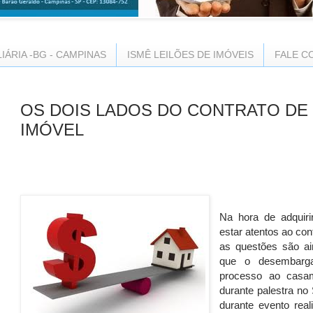
LIÁRIA -BG - CAMPINAS
ISMÊ LEILÕES DE IMÓVEIS
FALE C
OS DOIS LADOS DO CONTRATO DE
IMÓVEL
Na hora de adquir
estar atentos ao co
as questões são ai
que o desembarga
processo ao
casa
durante palestra no 
durante evento real