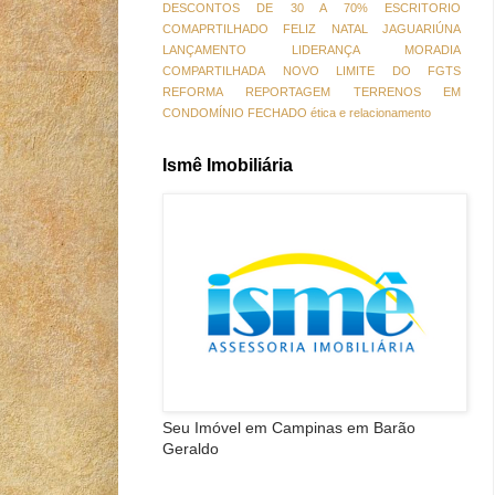
DESCONTOS DE 30 A 70%
ESCRITORIO
COMAPRTILHADO
FELIZ NATAL
JAGUARIÚNA
LANÇAMENTO
LIDERANÇA
MORADIA
COMPARTILHADA
NOVO LIMITE DO FGTS
REFORMA
REPORTAGEM
TERRENOS EM
CONDOMÍNIO FECHADO
ética e relacionamento
Ismê Imobiliária
Seu Imóvel em Campinas em Barão
Geraldo