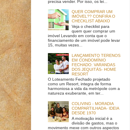
precisa vender. Por isso, os lei...
QUER COMPRAR UM
IMÓVEL?? CONFIRA O
CHECKLIST ABAIXO
Veja o checklist para
quem quer comprar um
imóvel Levando em conta que o
financiamento de um imóvel pode levar
15, muitas vezes...
LANÇAMENTO TERENOS
EM CONDOMÍNIO
FECHADO: VARANDAS
DOS JEQUITÁS- HOME
RESORT
O Loteamento Fechado projetado
como um Resort, integra de forma
harmoniosa a vida da metrópole com a
natureza exuberante, em ter...
COLIVING - MORADIA
COMPARTILHADA- IDEIA
DESDE 1970
A motivação inicial é a
divisão de gastos, mas o
movimento mexe com outros aspectos