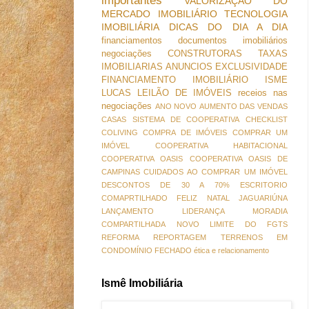
importantes
VALORIZAÇÃO DO
MERCADO IMOBILIÁRIO
TECNOLOGIA
IMOBILIÁRIA
DICAS DO DIA A DIA
financiamentos
documentos imobiliários
negociações
CONSTRUTORAS
TAXAS
IMOBILIARIAS
ANUNCIOS
EXCLUSIVIDADE
FINANCIAMENTO IMOBILIÁRIO
ISME
LUCAS
LEILÃO DE IMÓVEIS
receios nas
negociações
ANO NOVO
AUMENTO DAS VENDAS
CASAS SISTEMA DE COOPERATIVA
CHECKLIST
COLIVING
COMPRA DE IMÓVEIS
COMPRAR UM
IMÓVEL
COOPERATIVA HABITACIONAL
COOPERATIVA OASIS
COOPERATIVA OASIS DE
CAMPINAS
CUIDADOS AO COMPRAR UM IMÓVEL
DESCONTOS DE 30 A 70%
ESCRITORIO
COMAPRTILHADO
FELIZ NATAL
JAGUARIÚNA
LANÇAMENTO
LIDERANÇA
MORADIA
COMPARTILHADA
NOVO LIMITE DO FGTS
REFORMA
REPORTAGEM
TERRENOS EM
CONDOMÍNIO FECHADO
ética e relacionamento
Ismê Imobiliária