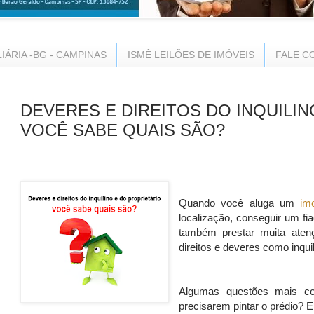
LIÁRIA -BG - CAMPINAS
ISMÊ LEILÕES DE IMÓVEIS
FALE C
DEVERES E DIREITOS DO INQUILIN
VOCÊ SABE QUAIS SÃO?
Quando você
aluga
um
im
localização, conseguir um fia
também prestar muita aten
direitos e deveres como inqui
Algumas questões mais c
precisarem pintar o prédio? E