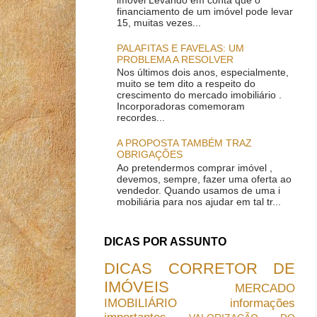
financiamento de um imóvel pode levar
15, muitas vezes...
PALAFITAS E FAVELAS: UM
PROBLEMA A RESOLVER
Nos últimos dois anos, especialmente,
muito se tem dito a respeito do
crescimento do mercado imobiliário .
Incorporadoras comemoram
recordes...
A PROPOSTA TAMBÉM TRAZ
OBRIGAÇÕES
Ao pretendermos comprar imóvel ,
devemos, sempre, fazer uma oferta ao
vendedor. Quando usamos de uma i
mobiliária para nos ajudar em tal tr...
DICAS POR ASSUNTO
DICAS
CORRETOR DE
IMÓVEIS
MERCADO
IMOBILIÁRIO
informações