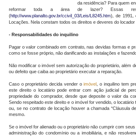
da residência? Para quem en
reformar toda a área de lazer? Essas re
(
http://www.planalto.gov.br/ccivil_03/Leis/L8245.htm
), de 1991,
Locações. Nela constam todos os direitos e deveres do locador e
- Responsabilidades do inquilino
Pagar o valor combinado em contrato, nas devidas formas e pra
como se fosse próprio, não danificando as instalações e fazend
Não modificar o imóvel sem autorização do proprietário, além 
ou defeito que caiba ao proprietário executar a reparação.
Caso o proprietário decida vender o
imóvel
, o inquilino tem p
este direito o locatário pode entrar com ação judicial de p
propriedade do comprador, desde que deposite o valor da co
Sendo respeitado este direito e o imóvel for vendido, o locatár
ou, se no contrato de locação houver a chamada “Cláusula de 
mesmo.
Se o imóvel for alienado ou o proprietário não cumprir com seus d
administração do condomínio ou a imobiliária, e não resolve