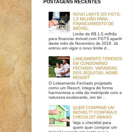
POSTAGENS RECENTES
NOVO LIMITE DO FGTS-
1,5 MILHÃO PARA
FINANCIAMENTO DE
IMÓVEL.
Limite de R$ 1,5 milhão
para financiar imóvel com FGTS apartir
deste mês de Novembro de 2018. Já
entrou em vigor o novo limite d...
LANÇAMENTO TERENOS
EM CONDOMÍNIO
FECHADO: VARANDAS
DOS JEQUITÁS- HOME
RESORT
O Loteamento Fechado projetado
como um Resort, integra de forma
harmoniosa a vida da metrópole com a
natureza exuberante, em ter...
QUER COMPRAR UM
IMÓVEL?? CONFIRA O
CHECKLIST ABAIXO
Veja o checklist para
quem quer comprar um
imóvel Levando em conta que o