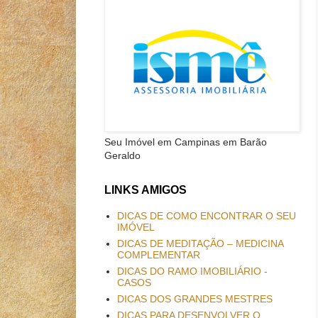
Seu Imóvel em Campinas em Barão
Geraldo
LINKS AMIGOS
DICAS DE COMO ENCONTRAR O SEU
IMÓVEL
DICAS DE MEDITAÇÃO – MEDICINA
COMPLEMENTAR
DICAS DO RAMO IMOBILIÁRIO -
CASOS
DICAS DOS GRANDES MESTRES
DICAS PARA DESENVOLVER O