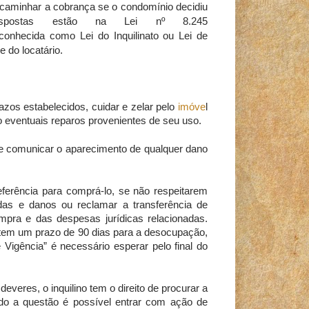
caminhar a cobrança se o condomínio decidiu
spostas estão na Lei nº 8.245
 conhecida como Lei do Inquilinato ou Lei de
 do locatário.
zos estabelecidos, cuidar e zelar pelo
imóve
l
o eventuais reparos provenientes de seu uso.
de comunicar o aparecimento de qualquer dano
referência para comprá-lo, se não respeitarem
erdas e danos ou reclamar a transferência de
mpra e das despesas jurídicas relacionadas.
io tem um prazo de 90 dias para a desocupação,
Vigência” é necessário esperar pelo final do
everes, o inquilino tem o direito de procurar a
ndo a questão é possível entrar com ação de