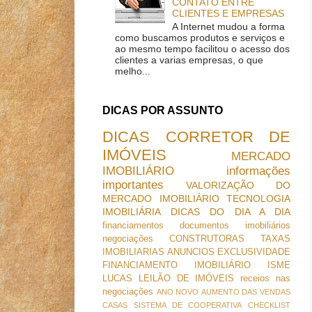
CONTATO ENTRE
CLIENTES E EMPRESAS
A Internet mudou a forma
como buscamos produtos e serviços e
ao mesmo tempo facilitou o acesso dos
clientes a varias empresas, o que
melho...
DICAS POR ASSUNTO
DICAS
CORRETOR DE
IMÓVEIS
MERCADO
IMOBILIÁRIO
informações
importantes
VALORIZAÇÃO DO
MERCADO IMOBILIÁRIO
TECNOLOGIA
IMOBILIÁRIA
DICAS DO DIA A DIA
financiamentos
documentos imobiliários
negociações
CONSTRUTORAS
TAXAS
IMOBILIARIAS
ANUNCIOS
EXCLUSIVIDADE
FINANCIAMENTO IMOBILIÁRIO
ISME
LUCAS
LEILÃO DE IMÓVEIS
receios nas
negociações
ANO NOVO
AUMENTO DAS VENDAS
CASAS SISTEMA DE COOPERATIVA
CHECKLIST