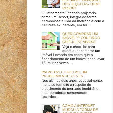
DOS JEQUITÁS- HOME
RESORT
O Loteamento Fechado projetado
como um Resort, integra de forma
harmoniosa a vida da metrópole com a
natureza exuberante, em ter...
QUER COMPRAR UM
IMÓVEL?? CONFIRA O
CHECKLIST ABAIXO
Veja o checklist para
quem quer comprar um
imóvel Levando em conta que o
financiamento de um imóvel pode levar
15, muitas vezes...
PALAFITAS E FAVELAS: UM
PROBLEMA A RESOLVER
Nos últimos dois anos, especialmente,
muito se tem dito a respeito do
crescimento do mercado imobiliário .
Incorporadoras comemoram
recordes...
COMO A INTERNET
MUDOU A FORMA DE