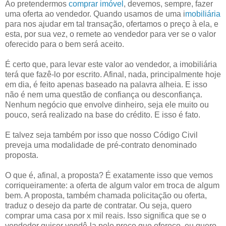
Ao pretendermos
comprar imóvel
, devemos, sempre, fazer
uma oferta ao vendedor. Quando usamos de uma i
mobiliária
para nos ajudar em tal transação, ofertamos o preço à ela, e
esta, por sua vez, o remete ao vendedor para ver se o valor
oferecido para o bem será aceito.
É certo que, para levar este valor ao vendedor, a imobiliária
terá que fazê-lo por escrito. Afinal, nada, principalmente hoje
em dia, é feito apenas baseado na palavra alheia. E isso
não é nem uma questão de confiança ou desconfiança.
Nenhum negócio que envolve dinheiro, seja ele muito ou
pouco, será realizado na base do crédito. E isso é fato.
E talvez seja também por isso que nosso Código Civil
preveja uma modalidade de pré-contrato denominado
proposta.
O que é, afinal, a proposta? É exatamente isso que vemos
corriqueiramente: a oferta de algum valor em troca de algum
bem. A proposta, também chamada policitação ou oferta,
traduz o desejo da parte de contratar. Ou seja, quero
comprar uma casa por x mil reais. Isso significa que se o
vendedor quiser vendê-la pelo preço que ofereço, eu quero