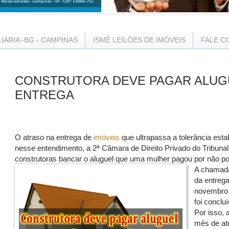
LIÁRIA -BG - CAMPINAS
ISMÊ LEILÕES DE IMÓVEIS
FALE C
CONSTRUTORA DEVE PAGAR ALUG
ENTREGA
O atraso na entrega de
imóveis
que ultrapassa a tolerância esta
nesse entendimento, a 2ª Câmara de Direito Privado do Tribuna
construtoras bancar o aluguel que uma mulher pagou por não p
A chamada 
da entrega
novembro 
foi concl
Por isso, 
mês de at