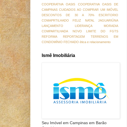
COOPERATIVA OASIS
COOPERATIVA OASIS DE
CAMPINAS
CUIDADOS AO COMPRAR UM IMÓVEL
DESCONTOS DE 30 A 70%
ESCRITORIO
COMAPRTILHADO
FELIZ NATAL
JAGUARIÚNA
LANÇAMENTO
LIDERANÇA
MORADIA
COMPARTILHADA
NOVO LIMITE DO FGTS
REFORMA
REPORTAGEM
TERRENOS EM
CONDOMÍNIO FECHADO
ética e relacionamento
Ismê Imobiliária
Seu Imóvel em Campinas em Barão