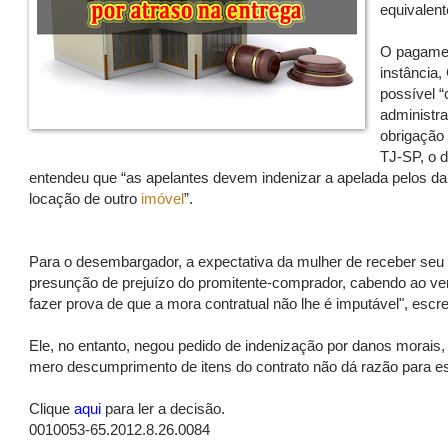
equivalen
O pagament
instância
possível “
administra
obrigação 
TJ-SP, o 
entendeu que “as apelantes devem indenizar a apelada pelos da
locação de outro
imóvel
”.
Para o desembargador, a expectativa da mulher de receber seu 
presunção de prejuízo do promitente-comprador, cabendo ao vend
fazer prova de que a mora contratual não lhe é imputável", escre
Ele, no entanto, negou pedido de indenização por danos morais,
mero descumprimento de itens do contrato não dá razão para e
Clique
aqui
para ler a decisão.
0010053-65.2012.8.26.0084