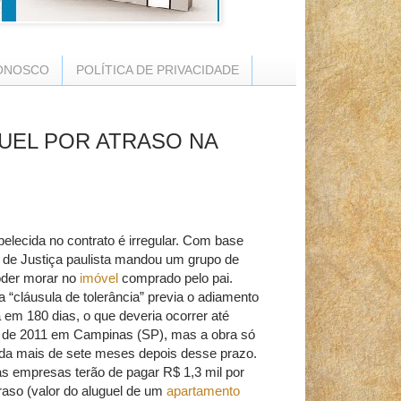
ONOSCO
POLÍTICA DE PRIVACIDADE
UEL POR ATRASO NA
belecida no contrato é irregular. Com base
l de Justiça paulista mandou um grupo de
oder morar no
imóvel
comprado pelo pai.
“cláusula de tolerância” previa o adiamento
 em 180 dias, o que deveria ocorrer até
de 2011 em Campinas (SP), mas a obra só
uída mais de sete meses depois desse prazo.
as empresas terão de pagar R$ 1,3 mil por
raso (valor do aluguel de um
apartamento