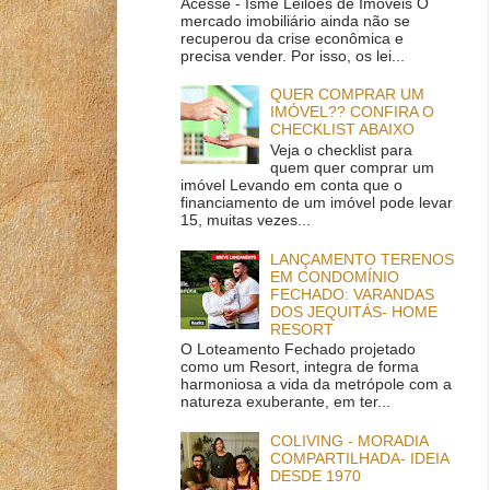
Acesse - Ismê Leilões de Imóveis O
mercado imobiliário ainda não se
recuperou da crise econômica e
precisa vender. Por isso, os lei...
QUER COMPRAR UM
IMÓVEL?? CONFIRA O
CHECKLIST ABAIXO
Veja o checklist para
quem quer comprar um
imóvel Levando em conta que o
financiamento de um imóvel pode levar
15, muitas vezes...
LANÇAMENTO TERENOS
EM CONDOMÍNIO
FECHADO: VARANDAS
DOS JEQUITÁS- HOME
RESORT
O Loteamento Fechado projetado
como um Resort, integra de forma
harmoniosa a vida da metrópole com a
natureza exuberante, em ter...
COLIVING - MORADIA
COMPARTILHADA- IDEIA
DESDE 1970