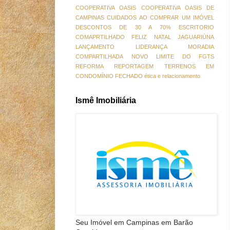
COOPERATIVA OASIS
COOPERATIVA OASIS DE
CAMPINAS
CUIDADOS AO COMPRAR UM IMÓVEL
DESCONTOS DE 30 A 70%
ESCRITORIO
COMAPRTILHADO
FELIZ NATAL
JAGUARIÚNA
LANÇAMENTO
LIDERANÇA
MORADIA
COMPARTILHADA
NOVO LIMITE DO FGTS
REFORMA
REPORTAGEM
TERRENOS EM
CONDOMÍNIO FECHADO
ética e relacionamento
Ismê Imobiliária
Seu Imóvel em Campinas em Barão