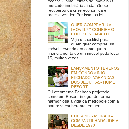
Acesse - Ismê Leilões de Imóveis O
mercado imobiliário ainda não se
recuperou da crise econômica e
precisa vender. Por isso, os lei...
QUER COMPRAR UM
IMÓVEL?? CONFIRA O
CHECKLIST ABAIXO
Veja o checklist para
quem quer comprar um
imóvel Levando em conta que o
financiamento de um imóvel pode levar
15, muitas vezes...
LANÇAMENTO TERENOS
EM CONDOMÍNIO
FECHADO: VARANDAS
DOS JEQUITÁS- HOME
RESORT
O Loteamento Fechado projetado
como um Resort, integra de forma
harmoniosa a vida da metrópole com a
natureza exuberante, em ter...
COLIVING - MORADIA
COMPARTILHADA- IDEIA
DESDE 1970