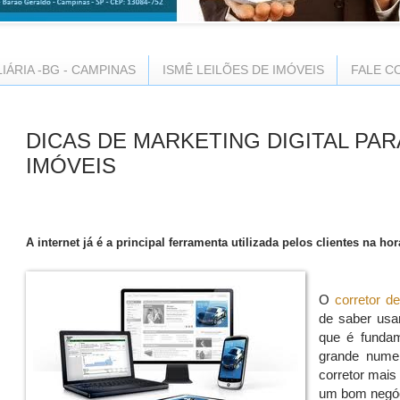
LIÁRIA -BG - CAMPINAS
ISMÊ LEILÕES DE IMÓVEIS
FALE C
DICAS DE MARKETING DIGITAL PA
IMÓVEIS
A internet já é a principal ferramenta utilizada pelos clientes na h
O
corretor d
de saber usar
que é fundam
grande numer
corretor mai
um bom negóc